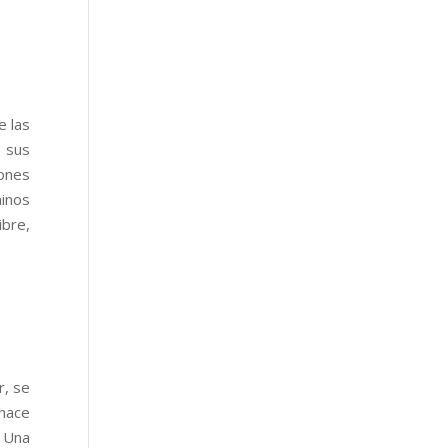
e las
 sus
ones
inos
ibre,
r, se
 hace
. Una