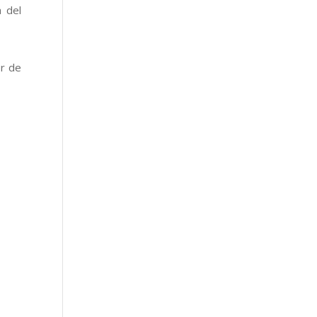
 del
or de